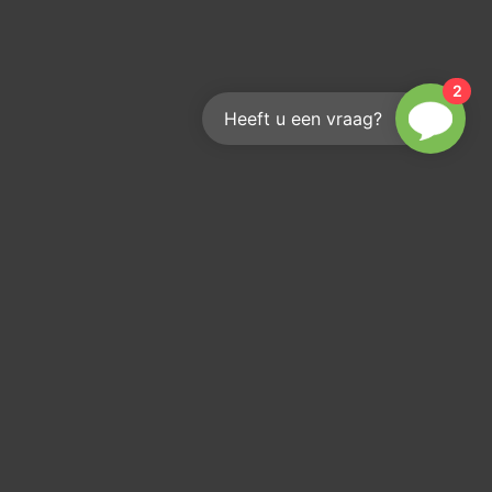
2
Heeft u een vraag?
Hoe bereik je ons?
We helpen je graag
info@kouwenberginfra.nl
+31 (0)412 - 405 404