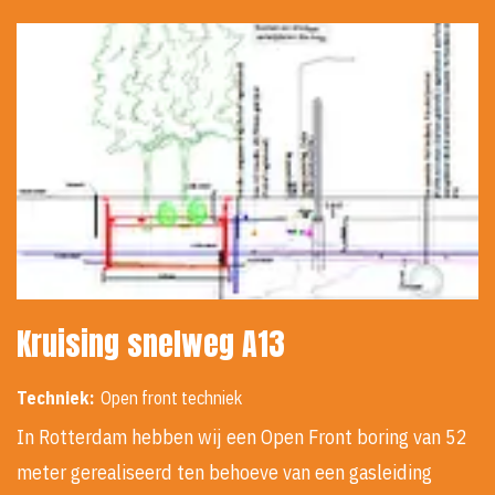
Kruising snelweg A13
Techniek:
Open front techniek
In Rotterdam hebben wij een Open Front boring van 52
meter gerealiseerd ten behoeve van een gasleiding