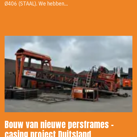
Ø406 (STAAL). We hebben…
Bouw van nieuwe persframes -
casing project Duitsland