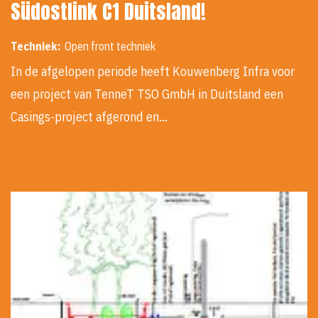
Südostlink C1 Duitsland!
Techniek:
Open front techniek
In de afgelopen periode heeft Kouwenberg Infra voor
een project van TenneT TSO GmbH in Duitsland een
Casings-project afgerond en…