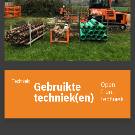
Foto
album
Gebruikte
Open
overslaan
front
techniek(en)
techniek