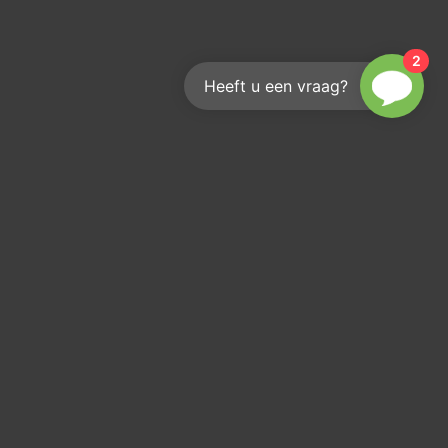
2
Heeft u een vraag?
Hoe bereik je ons?
We helpen je graag
info@kouwenberginfra.nl
+31 (0)412 - 405 404
Industriepark 2C, 5374 CM Schaijk