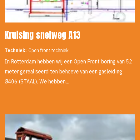
Kruising snelweg A13
Techniek:
Open front techniek
In Rotterdam hebben wij een Open Front boring van 52
meter gerealiseerd ten behoeve van een gasleiding
Ø406 (STAAL). We hebben…