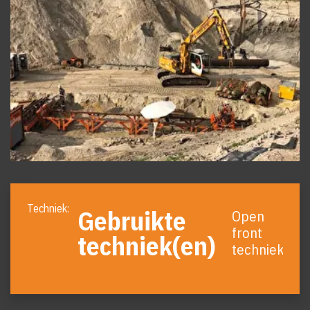
Foto
album
Gebruikte
Open
overslaan
front
techniek(en)
techniek