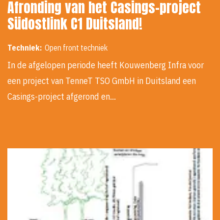
Afronding van het Casings-project
Südostlink C1 Duitsland!
Techniek:
Open front techniek
In de afgelopen periode heeft Kouwenberg Infra voor
een project van TenneT TSO GmbH in Duitsland een
Casings-project afgerond en…