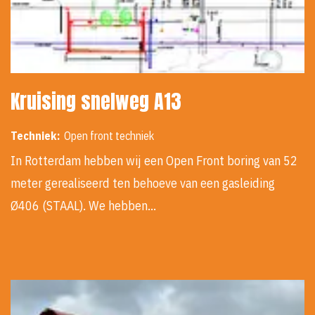
Kruising snelweg A13
Techniek:
Open front techniek
In Rotterdam hebben wij een Open Front boring van 52
meter gerealiseerd ten behoeve van een gasleiding
Ø406 (STAAL). We hebben…