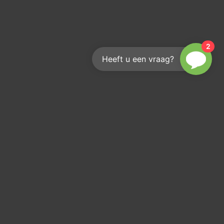
2
Heeft u een vraag?
Hoe bereik je ons?
We helpen je graag
info@kouwenberginfra.nl
+31 (0)412 - 405 404