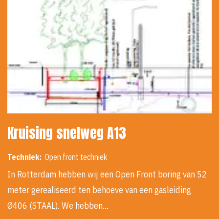
Kruising snelweg A13
Techniek:
Open front techniek
In Rotterdam hebben wij een Open Front boring van 52
meter gerealiseerd ten behoeve van een gasleiding
Ø406 (STAAL). We hebben…