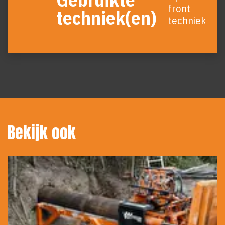
overslaan
front
techniek(en)
techniek
Bekijk ook