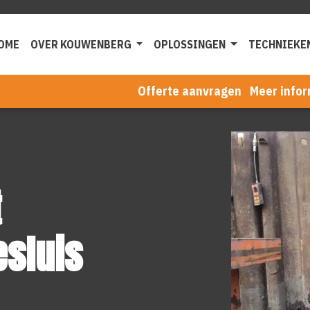
OME
OVER KOUWENBERG
OPLOSSINGEN
TECHNIEKE
Offerte aanvragen
Meer infor
t
esluis