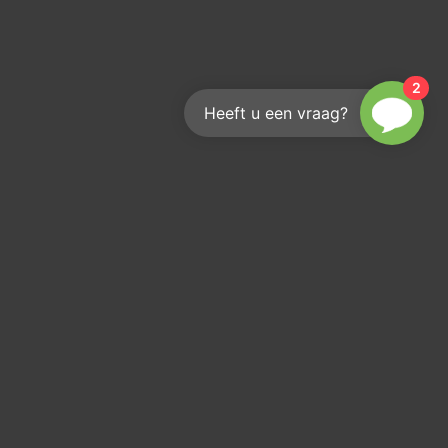
2
Heeft u een vraag?
s volgen?
r je op onze
rief!