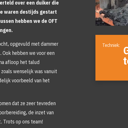
rteld over een duiker die
e waren destijds gestart
rtussen hebben we de OFT
angen.
Foto
ocht, opgevuld met dammer
album
overslaan
d. Ook hebben we voor een
t
 na afloop het talud
 zoals wenselijk was vanuit
delijk voorbeeld van het
komen dat ze zeer tevreden
oorbereiding, de inzet van
. Trots op ons team!