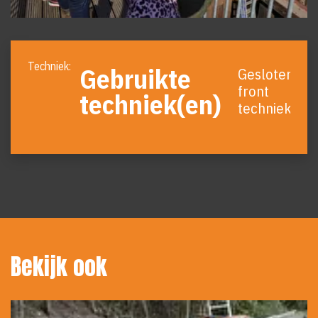
Foto
album
Gebruikte
Gesloten
overslaan
front
techniek(en)
techniek
Bekijk ook