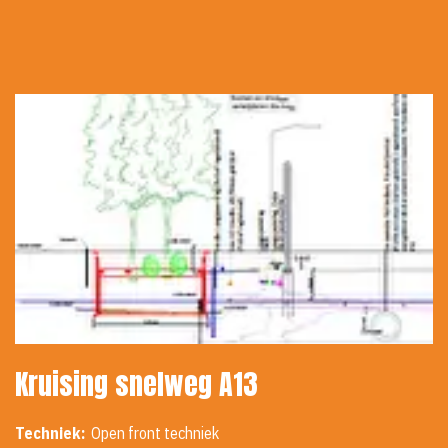
Kruising snelweg A13
Techniek:
Open front techniek