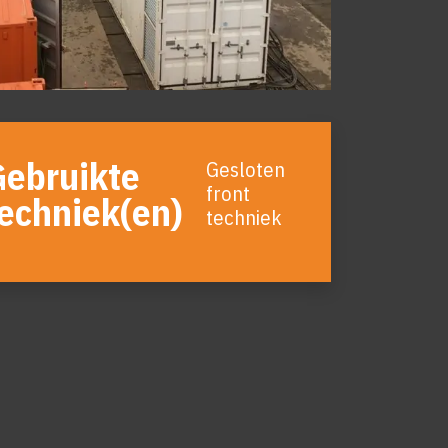
Gebruikte
Gesloten
front
echniek(en)
techniek