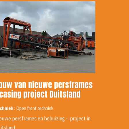
ouw van nieuwe persframes
 casing project Duitsland
chniek:
Open front techniek
euwe persframes en behuizing – project in
itsland