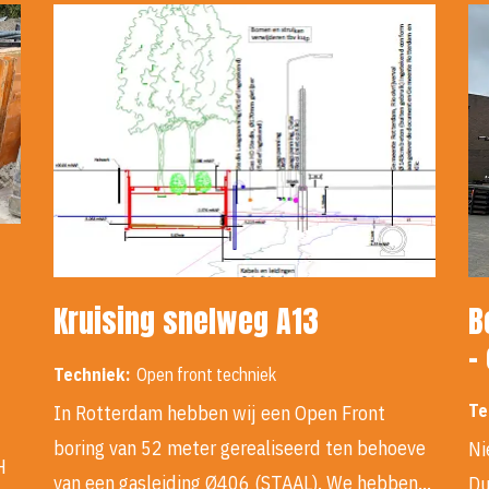
Kruising snelweg A13
B
-
Techniek:
Open front techniek
Te
In Rotterdam hebben wij een Open Front
boring van 52 meter gerealiseerd ten behoeve
Ni
H
van een gasleiding Ø406 (STAAL). We hebben…
Du