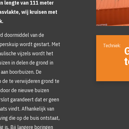
en lengte van 111 meter
svlakte, wij kruisen met
k.
erd doormiddel van de
Foto
 perskuip wordt gestart. Met
album
overslaan
ulische vijzels wordt het
t
izen in delen de grond in
 aan boorbuizen. De
p de te verwijderen grond te
 door de nieuwe buizen
slot garandeert dat er geen
ats vindt. Afhankelijk van
ing die op de buis ontstaat,
 is. Bij langere boringen