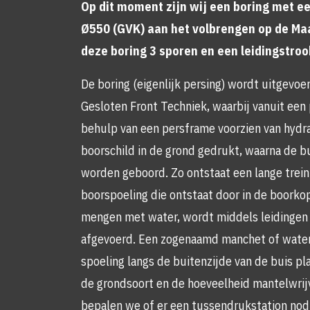
Op dit moment zijn wij een boring met e
Ø550 (GVK) aan het volbrengen op de Maa
deze boring 3 sporen en een leidingstroo
De boring (eigenlijk persing) wordt uitgevo
Gesloten Front Techniek, waarbij vanuit een
behulp van een persframe voorzien van hydra
boorschild in de grond gedrukt, waarna de bu
worden geboord. Zo ontstaat een lange trein
boorspoeling die ontstaat door in de boorko
mengen met water, wordt middels leidingen
afgevoerd. Een zogenaamd manchet of water
spoeling langs de buitenzijde van de buis pla
de grondsoort en de hoeveelheid mantelwrijv
bepalen we of er een tussendrukstation nodig