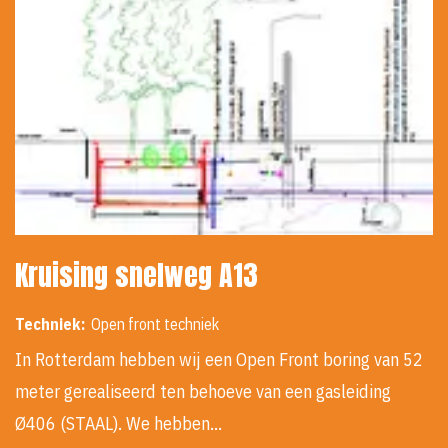
Kruising snelweg A13
Techniek:
Open front techniek
In Rotterdam hebben wij een Open Front boring van 52
meter gerealiseerd ten behoeve van een gasleiding
Ø406 (STAAL). We hebben…