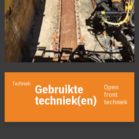
Foto
album
Gebruikte
Open
overslaan
front
techniek(en)
techniek