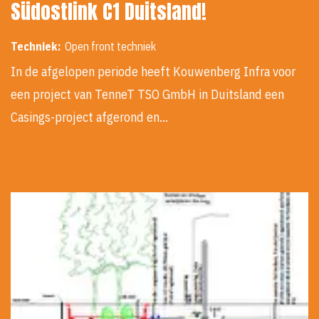
Südostlink C1 Duitsland!
Techniek:
Open front techniek
In de afgelopen periode heeft Kouwenberg Infra voor
een project van TenneT TSO GmbH in Duitsland een
Casings-project afgerond en…