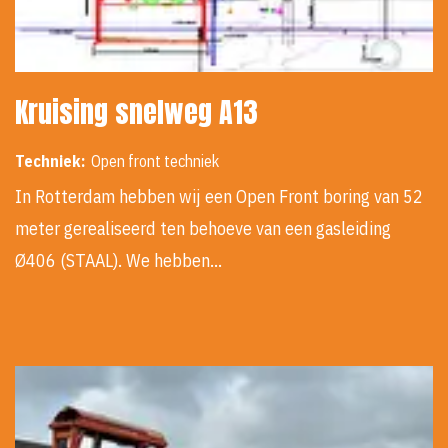
Kruising snelweg A13
Techniek:
Open front techniek
In Rotterdam hebben wij een Open Front boring van 52
meter gerealiseerd ten behoeve van een gasleiding
Ø406 (STAAL). We hebben…