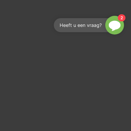
2
Heeft u een vraag?
Hoe bereik je ons?
We helpen je graag
info@kouwenberginfra.nl
+31 (0)412 - 405 404
Industriepark 2C, 5374 CM Schaijk