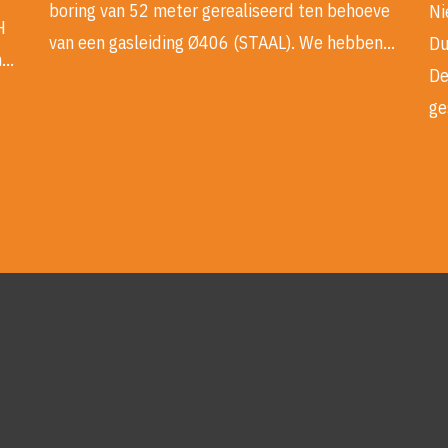
boring van 52 meter gerealiseerd ten behoeve
Ni
H
van een gasleiding Ø406 (STAAL). We hebben…
Du
n…
De
ge