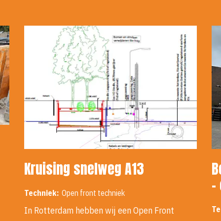
Kruising snelweg A13
B
-
Techniek:
Open front techniek
Te
In Rotterdam hebben wij een Open Front