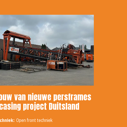
ouw van nieuwe persframes
 casing project Duitsland
chniek:
Open front techniek