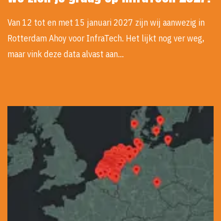
Van 12 tot en met 15 januari 2027 zijn wij aanwezig in
Rotterdam Ahoy voor InfraTech. Het lijkt nog ver weg,
maar vink deze data alvast aan…