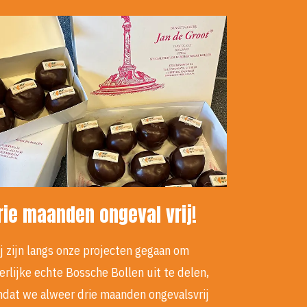
rie maanden ongeval vrij!
j zijn langs onze projecten gegaan om
erlijke echte Bossche Bollen uit te delen,
dat we alweer drie maanden ongevalsvrij