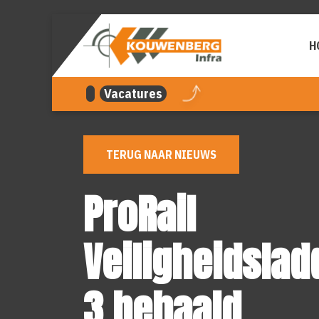
overslaan
H
Vacatures
TERUG NAAR NIEUWS
ProRail
Veiligheidslad
3 behaald