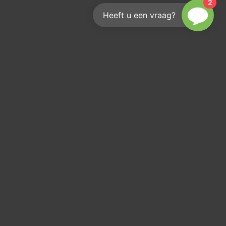
2
Heeft u een vraag?
Hoe bereik je ons?
We helpen je graag
info@kouwenberginfra.nl
+31 (0)412 - 405 404
Industriepark 2C, 5374 CM Schaijk
KvK: 17207936
Btw: NL 8192 94 883 B 01