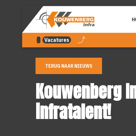
overslaan
H
Vacatures
TERUG NAAR NIEUWS
Kouwenberg In
infratalent!