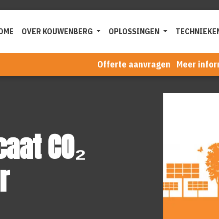
OME
OVER KOUWENBERG
OPLOSSINGEN
TECHNIEKE
Offerte aanvragen
Meer infor
caat CO₂
r