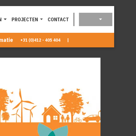
N
PROJECTEN
CONTACT
matie
+31 (0)412 - 405 404
|