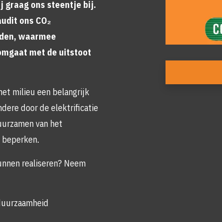
 graag ons steentje bij.
audit ons CO₂
uden, waarmee
mgaat met de uitstoot
Foto
album
overslaan
et milieu een belangrijk
dere door de elektrificatie
uurzamen van het
e beperken.
nnen realiseren? Neem
duurzaamheid