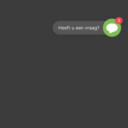
2
Heeft u een vraag?
s volgen?
r je op onze
rief!