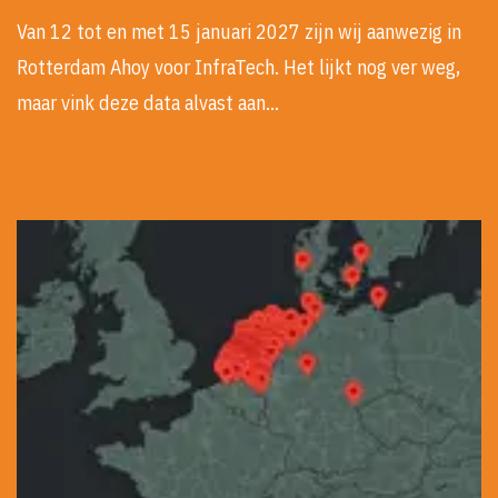
Van 12 tot en met 15 januari 2027 zijn wij aanwezig in
Rotterdam Ahoy voor InfraTech. Het lijkt nog ver weg,
maar vink deze data alvast aan…