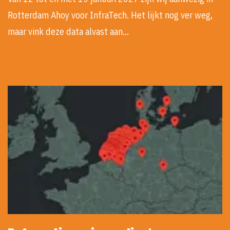
Rotterdam Ahoy voor InfraTech. Het lijkt nog ver weg,
maar vink deze data alvast aan…