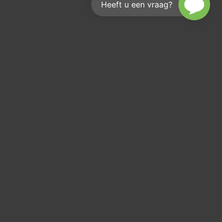
Heeft u een vraag?
Hoe bereik je ons?
We helpen je graag
info@kouwenberginfra.nl
+31 (0)412 - 405 404
Industriepark 2C, 5374 CM Schaijk
KvK: 17207936
Btw: NL 8192 94 883 B 01