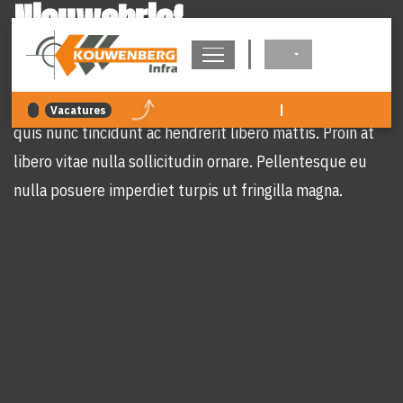
Nieuwsbrief
overslaan
Proin at libero vitae nulla sollicitudin ornare. Proin at
libero vitae nulla sollicitudin ornare. Duis mattis neque
|
Vacatures
quis nunc tincidunt ac hendrerit libero mattis. Proin at
libero vitae nulla sollicitudin ornare. Pellentesque eu
nulla posuere imperdiet turpis ut fringilla magna.