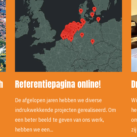
h
Referentiepagina online!
D
De afgelopen jaren hebben we diverse
Wi
indrukwekkende projecten gerealiseerd. Om
he
een beter beeld te geven van ons werk,
om
hebben we een…
zi