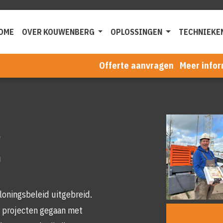
OME
OVER KOUWENBERG
OPLOSSINGEN
TECHNIEKE
Offerte aanvragen
Meer infor
Foto
album
overslaan
oningsbeleid uitgebreid.
le projecten gegaan met