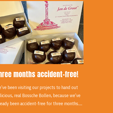
hree months accident-free!
’ve been visiting our projects to hand out
licious, real Bossche Bollen, because we’ve
ready been accident-free for three months.…