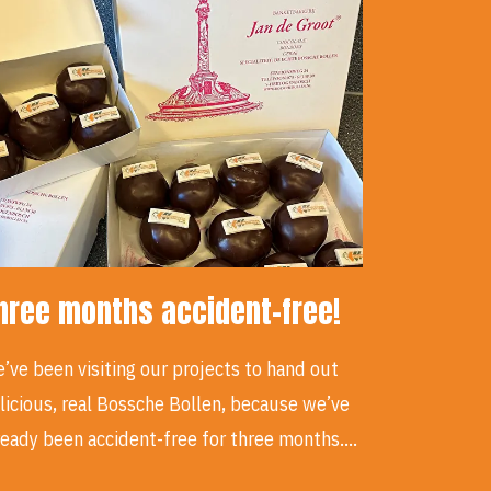
hree months accident-free!
’ve been visiting our projects to hand out
licious, real Bossche Bollen, because we’ve
ready been accident-free for three months.…