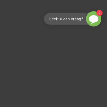
2
Heeft u een vraag?
Reach out
We'd love to help you
info@kouwenberginfra.nl
+31 (0)412 - 405 404
Industriepark 2C, 5374 CM Schaijk