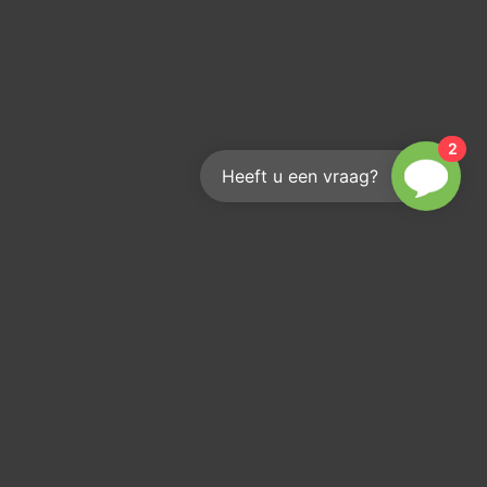
2
Heeft u een vraag?
Hoe bereik je ons?
We helpen je graag
info@kouwenberginfra.nl