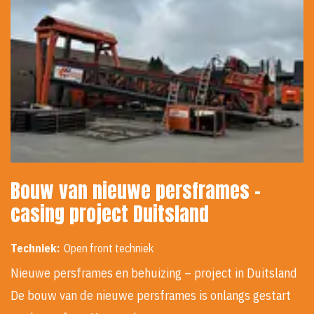
Bouw van nieuwe persframes -
casing project Duitsland
Techniek:
Open front techniek
Nieuwe persframes en behuizing – project in Duitsland
De bouw van de nieuwe persframes is onlangs gestart