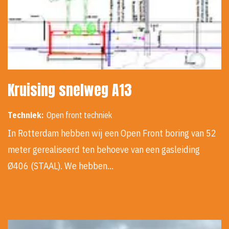
Kruising snelweg A13
Techniek:
Open front techniek
In Rotterdam hebben wij een Open Front boring van 52
meter gerealiseerd ten behoeve van een gasleiding
Ø406 (STAAL). We hebben…