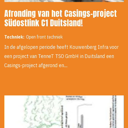
Afronding van het Casings-project
Südostlink C1 Duitsland!
Techniek:
Open front techniek
In de afgelopen periode heeft Kouwenberg Infra voor
een project van TenneT TSO GmbH in Duitsland een
Casings-project afgerond en…