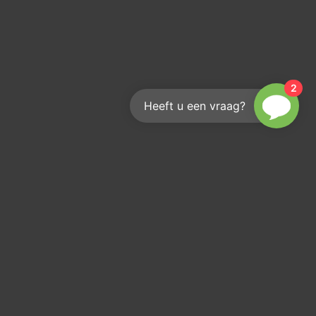
2
Heeft u een vraag?
Wie erreichen Sie uns?
Wir helfen Ihnen gerne weiter
info@kouwenberginfra.nl