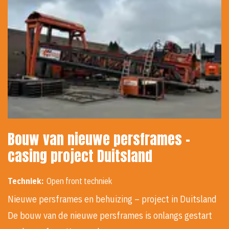
Bouw van nieuwe persframes -
casing project Duitsland
Techniek:
Open front techniek
Nieuwe persframes en behuizing – project in Duitsland
De bouw van de nieuwe persframes is onlangs gestart