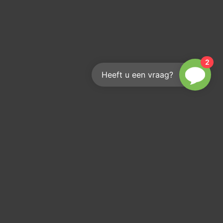
2
Heeft u een vraag?
Wie erreichen Sie uns?
Wir helfen Ihnen gerne weiter
info@kouwenberginfra.nl