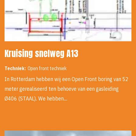
Kruising snelweg A13
Techniek:
Open front techniek
In Rotterdam hebben wij een Open Front boring van 52
meter gerealiseerd ten behoeve van een gasleiding
Ø406 (STAAL). We hebben…