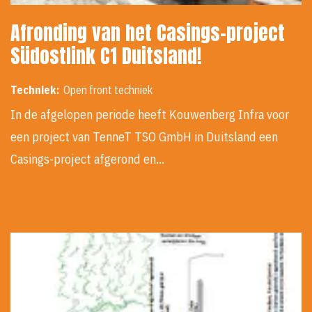
Afronding van het Casings-project
Südostlink C1 Duitsland!
Techniek:
Open front techniek
In de afgelopen periode heeft Kouwenberg Infra voor
een project van TenneT TSO GmbH in Duitsland een
Casings-project afgerond en…