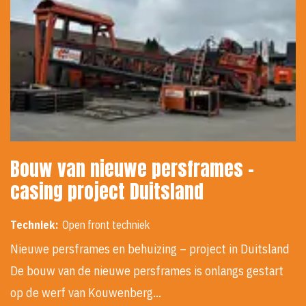
Bouw van nieuwe persframes -
casing project Duitsland
Techniek:
Open front techniek
Nieuwe persframes en behuizing – project in Duitsland
De bouw van de nieuwe persframes is onlangs gestart
op de werf van Kouwenberg…