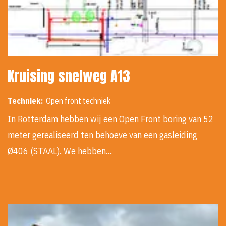
Kruising snelweg A13
Techniek:
Open front techniek
In Rotterdam hebben wij een Open Front boring van 52
meter gerealiseerd ten behoeve van een gasleiding
Ø406 (STAAL). We hebben…