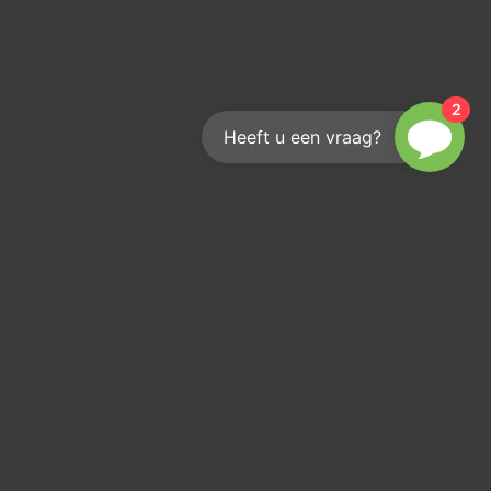
2
Heeft u een vraag?
Wie erreichen Sie uns?
Wir helfen Ihnen gerne weiter
info@kouwenberginfra.nl
+31 (0)412 - 405 404