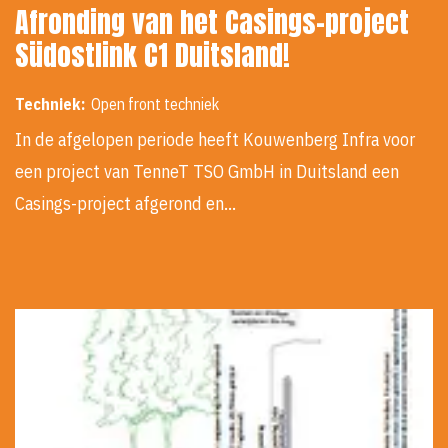
Afronding van het Casings-project
Südostlink C1 Duitsland!
Techniek:
Open front techniek
In de afgelopen periode heeft Kouwenberg Infra voor
een project van TenneT TSO GmbH in Duitsland een
Casings-project afgerond en…