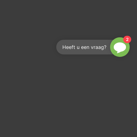
2
Heeft u een vraag?
Ausschau halten nach
andere Technik?
Microtunneling nicht die richtige Technik? Werfen Sie
einen kurzen Blick auf unsere anderen Techniken, um