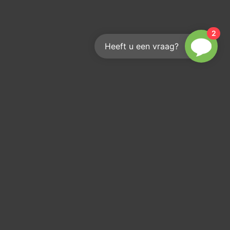
2
Heeft u een vraag?
assen?
r je op onze
rief!