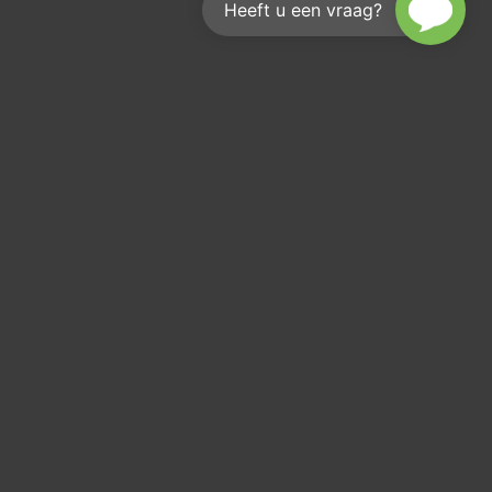
Heeft u een vraag?
Wie erreichen Sie uns?
Wir helfen Ihnen gerne weiter
info@kouwenberginfra.nl
+31 (0)412 - 405 404
Industriepark 2C, 5374 CM Schaijk
KvK: 17207936
Btw: NL 8192 94 883 B 01