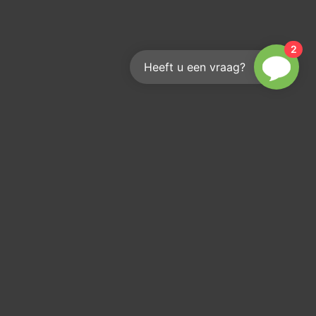
2
Heeft u een vraag?
Wie erreichen Sie uns?
Wir helfen Ihnen gerne weiter
info@kouwenberginfra.nl
+31 (0)412 - 405 404
Industriepark 2C, 5374 CM Schaijk