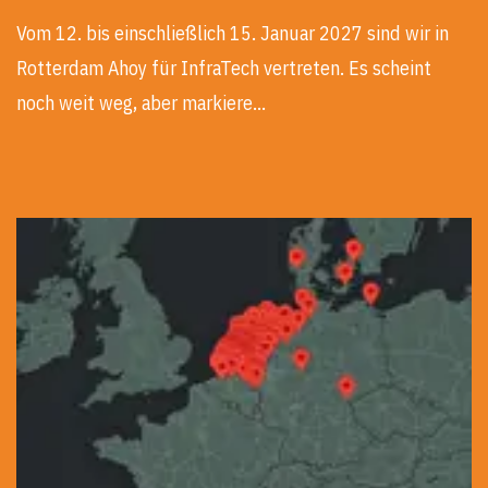
Vom 12. bis einschließlich 15. Januar 2027 sind wir in
Rotterdam Ahoy für InfraTech vertreten. Es scheint
noch weit weg, aber markiere…