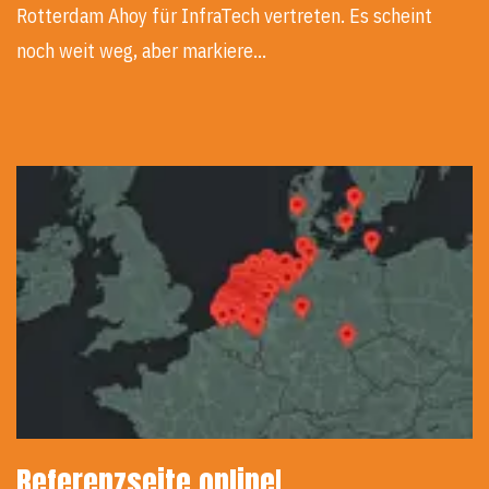
Rotterdam Ahoy für InfraTech vertreten. Es scheint
noch weit weg, aber markiere…
Referenzseite online!