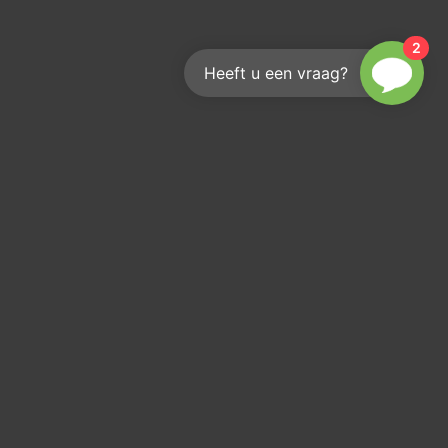
2
Heeft u een vraag?
s volgen?
r je op onze
rief!