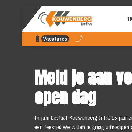
overslaan
H
Vacatures
Meld je aan v
open dag
In juni bestaat Kouwenberg Infra 15 jaar e
een feestje! We willen je graag uitnodigen