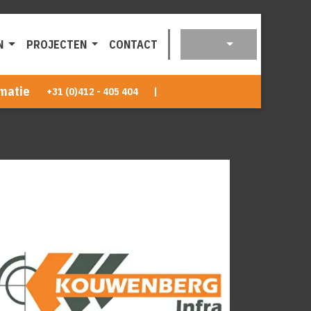
N
PROJECTEN
CONTACT
matie
+31 (0)412 - 405 404
|